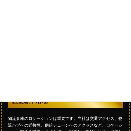
当社はお客様の夢の住宅プロジェクトを実現するために、幅広
いサービスと専門知識を提供し、信頼性のあるパートナーとし
ての役割を果たします。
物流倉庫用地
物流倉庫のロケーションは重要です。当社は交通アクセス、物
流ハブへの近接性、供給チェーンへのアクセスなど、ロケーシ